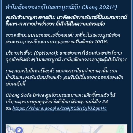
ทำไมต้องจองรถไปเพชรบูรณ์กับ Chang 2021?]
คนขับชำนาญทางลาดชัน: เราคัดพนักงานขับรถที่มีประสบการณ์
ขึ้นเขา-ลงเขาอย่างช่ำชอง มั่นใจได้ในความปลอดภัย
ตรวจเช็กระบบเบรกและเครื่องยนต์: รถที่จะไปเพชรบูรณ์ต้อง
ผ่านการตรวจเช็กระบบเบรกและยางเป็นพิเศษ 100%
บริการนำเที่ยว (Optional): หากต้องการให้คนขับพาทัวร์ตาม
จุดเช็คอินต่างๆ ในเพชรบูรณ์ เรามีแพ็กเกจราคาสุดคุ้มให้บริการ
ราคาเหมาไม่มีเซอร์ไพรส์: ตกลงราคาไหนจ่ายราคานั้น รวม
น้ำมันและคนขับเรียบร้อยแล้ว ,คนขับไม่ดื่มแอลกอฮอล์และพัก
ผ่อนเต็มที่
Chang Safe Drive ศูนย์รวมรถเหมาและแท็กซี่ส่วนตัว ให้
บริการครอบคลุมทุกจังหวัดทั่วไทย ด้วยความมั่นใจ 24
ชม
https://share.google/zsGjKCBHOjlOZgnHc