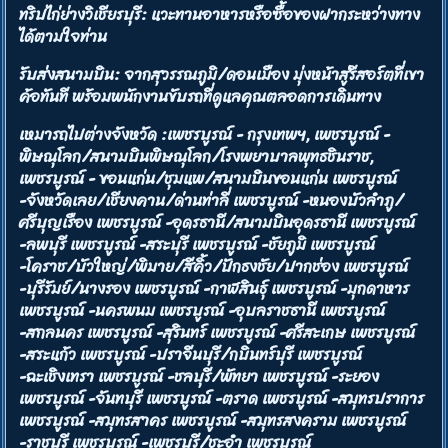
ทริปไก่ย่างวิเชียรบุรี: แวะทานอาหารหรือซื้อของฝากระหว่างทาง
ได้ตามใจท่าน
รับส่งสนามบิน: จากสุวรรณภูมิ/ดอนเมือง มุ่งหน้าสู่รีสอร์ตที่เขา
ค้อทันที พร้อมพนักงานขับรถที่ดูแลคุณตลอดการเดินทาง
เหมารถไปต่างจังหวัด :เพชรบูรณ์ - กรุงเทพฯ, เพชรบูรณ์ -
พิษณุโลก/สนามบินพิษณุโลก/โรงพยาบาลพุทธชินราช,
เพชรบูรณ์ - ขอนแก่น/ชุมแพ/สนามบินขอนแก่น เพชรบูรณ์
-จังหวัดเลย/เชียงคาน/ด่านท่าลี่ เพชรบูรณ์ -หนองบัวลำภู/
ศรีบุญเรือง เพชรบูรณ์ -อุดรธานี/สนามบินอุดรธานี เพชรบูรณ์
-ลพบุรี เพชรบูรณ์ -สระบุรี เพชรบูรณ์ -ชัยภูมิ เพชรบูรณ์
-โคราช/บัวใหญ่/พิมาย/สีคิ้ว/ปักธงชัย/ปากช่อง เพชรบูรณ์
-บุรีรัมย์/นางรอง เพชรบูรณ์ -กาฬสินธุ์ เพชรบูรณ์ -มุกดาหาร
เพชรบูรณ์ -นครพนม เพชรบูรณ์ -อุบลราชธานี เพชรบูรณ์
-สกลนคร เพชรบูรณ์ -สุรินทร์ เพชรบูรณ์ -ศรีสะเกษ เพชรบูรณ์
-สระแก้ว เพชรบูรณ์ -ปราจีนบุรี/กบินทร์บุรี เพชรบูรณ์
-ฉะเชิงเทรา เพชรบูรณ์ -ชลบุรี/พัทยา เพชรบูรณ์ -ระยอง
เพชรบูรณ์ -จันทบุรี เพชรบูรณ์ -ตราด เพชรบูรณ์ -สมุทรปราการ
เพชรบูรณ์ -สมุทรสาคร เพชรบูรณ์ -สมุทรสงคราม เพชรบูรณ์
-ราชบุรี เพชรบูรณ์ -เพชรบุรี/ชะอำ เพชรบูรณ์