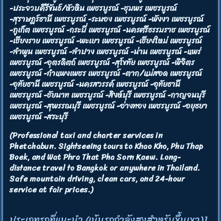
-ประจวบคีรีขันธ์/หัวหิน เพชรบูรณ์ -ชุมพร เพชรบูรณ์
-สุราษฎร์ธานี เพชรบูรณ์ -ระนอง เพชรบูรณ์ -พังงา เพชรบูรณ์
-ภูเก็ต เพชรบูรณ์ -กระบี่ เพชรบูรณ์ -นครศรีธรรมราช เพชรบูรณ์
-เชียงราย เพชรบูรณ์ -พะเยา เพชรบูรณ์ -เชียงใหม่ เพชรบูรณ์
-ลำพูน เพชรบูรณ์ -ลำปาง เพชรบูรณ์ -น่าน เพชรบูรณ์ -แพร่
เพชรบูรณ์ -อุตรดิตถ์ เพชรบูรณ์ -สุโขทัย เพชรบูรณ์ -พิจิตร
เพชรบูรณ์ -กำแพงเพชร เพชรบูรณ์ -ตาก/แม่สอด เพชรบูรณ์
-อุทัยธานี เพชรบูรณ์ -นครสวรรค์ เพชรบูรณ์ -อุทัยธานี
เพชรบูรณ์ -ชัยนาท เพชรบูรณ์ -สิงห์บุรี เพชรบูรณ์ -กาญจนบุรี
เพชรบูรณ์ -สุพรรณบุรี เพชรบูรณ์ -อ่างทอง เพชรบูรณ์ -อยุธยา
เพชรบูรณ์ -สระบุรี
(Professional taxi and charter services in
Phetchabun. Sightseeing tours to Khao Kho, Phu Thap
Boek, and Wat Phra That Pha Sorn Kaew. Long-
distance travel to Bangkok or anywhere in Thailand.
Safe mountain driving, clean cars, and 24-hour
service at fair prices.)
ประเภทรถที่แนะนำ (เน้นรถกำลังสูงสำหรับขึ้นเขา)]