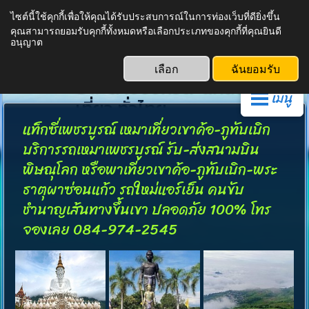
English
ภาษาไทย
ไซต์นี้ใช้คุกกี้เพื่อให้คุณได้รับประสบการณ์ในการท่องเว็บที่ดียิ่งขึ้น
คุณสามารถยอมรับคุกกี้ทั้งหมดหรือเลือกประเภทของคุกกี้ที่คุณยินดี
ศูนย์รวมรถเหมา แท็กซี่
อนุญาต
24ชม. รับ-ส่ง โรงแรม สนาม
เลือก
ฉันยอมรับ
บิน ต่างจังหวัด แหล่งท่อง
เมนู
เที่ยว ทั่วไทย
แท็กซี่เพชรบูรณ์ เหมาเที่ยวเขาค้อ-ภูทับเบิก
บริการรถเหมาเพชรบูรณ์ รับ-ส่งสนามบิน
พิษณุโลก หรือพาเที่ยวเขาค้อ-ภูทับเบิก-พระ
ธาตุผาซ่อนแก้ว รถใหม่แอร์เย็น คนขับ
ชำนาญเส้นทางขึ้นเขา ปลอดภัย 100% โทร
จองเลย 084-974-2545