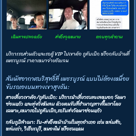
เดินทางปลอดภัย
ส่งถึงจุดหมาย
ตอบทุกคำถาม
บริการรถส่วนตัวและรถตู้ VIP ไปเขาค้อ ภูทับเบิก หรือกลับบ้านที่
เพชรบูรณ์ ราคาเหมาจ่ายชัดเจน
สัมผัสอากาศบริสุทธิ์ที่ เพชรบูรณ์ แบบไม่ต้องเหนื่อย
ขับรถเองบนทางเขาสูงชัน:
สายเที่ยวเขาค้อ/ภูทับเบิก: บริการนำเที่ยวชมทะเลหมอก วัดผา
ซ่อนแก้ว และทุ่งกังหันลม ด้วยคนขับที่ชำนาญทางขึ้นเขาโดย
เฉพาะ,เหมารถไปภูทับเบิก,รถรับส่งวัดผาซ่อนแก้ว
กลับภูมิลำเนา: รับ-ส่งถึงหน้าบ้านในทุกอำเภอ เช่น หล่มสัก,
หล่มเก่า, วิเชียรบุรี, หนองไผ่ หรือชนแดน