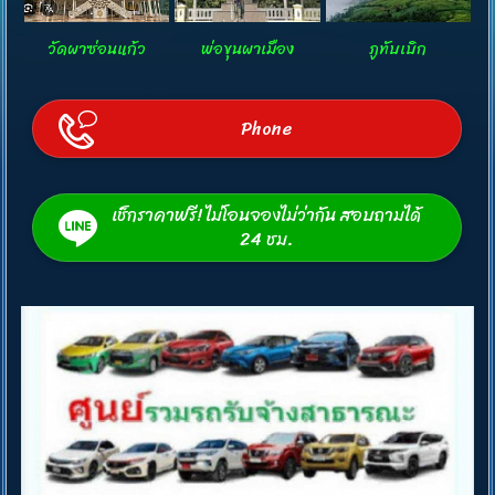
วัดผาซ่อนแก้ว
พ่อขุนผาเมือง
ภูทับเบิก
Phone
เช็กราคาฟรี! ไม่โอนจองไม่ว่ากัน สอบถามได้
24 ชม.