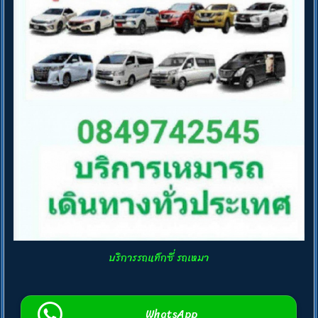
บริการรถแท็กซี่ รถเหมา
WhatsApp