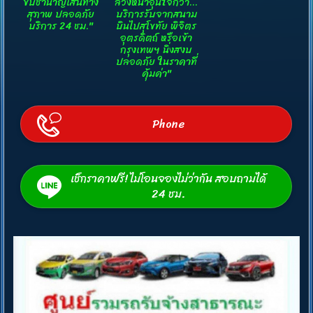
ขับชำนาญเส้นทาง
ล่วงหน้าอุ่นใจกว่า...
สุภาพ ปลอดภัย
บริการรับจากสนาม
บริการ 24 ชม."
บินไปสุโขทัย พิจิตร
อุตรดิตถ์ หรือเข้า
กรุงเทพฯ นิ่งสงบ
ปลอดภัย ในราคาที่
คุ้มค่า"
Phone
เช็กราคาฟรี! ไม่โอนจองไม่ว่ากัน สอบถามได้
24 ชม.